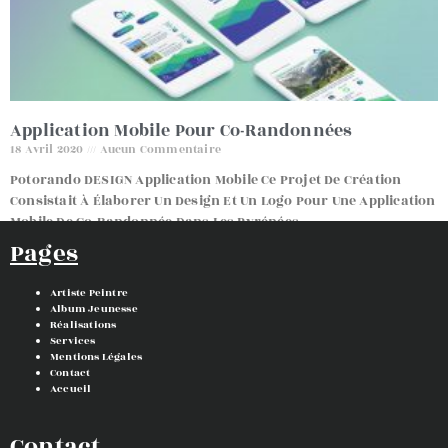
Application Mobile Pour Co-Randonnées
18 Avril 2020
Aucun Commentaire
Potorando DESIGN Application Mobile Ce Projet De Création
Consistait À Élaborer Un Design Et Un Logo Pour Une Application
Mobile De Co-Randonnée Dans Les Pyrénées.
Pages
Read More »
Artiste Peintre
Album Jeunesse
Réalisations
Services
Mentions Légales
Contact
Accueil
Contact