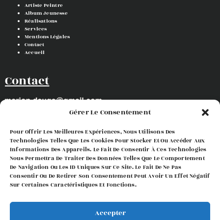
Artiste Peintre
Album Jeunesse
Réalisations
Services
Mentions Légales
Contact
Accueil
Contact
Gérer Le Consentement
Pour Offrir Les Meilleures Expériences, Nous Utilisons Des
Suivez-moi !
Technologies Telles Que Les Cookies Pour Stocker Et/ou Accéder Aux
Informations Des Appareils. Le Fait De Consentir À Ces Technologies
Nous Permettra De Traiter Des Données Telles Que Le Comportement
De Navigation Ou Les ID Uniques Sur Ce Site. Le Fait De Ne Pas
Consentir Ou De Retirer Son Consentement Peut Avoir Un Effet Négatif
Sur Certaines Caractéristiques Et Fonctions.
Accepter