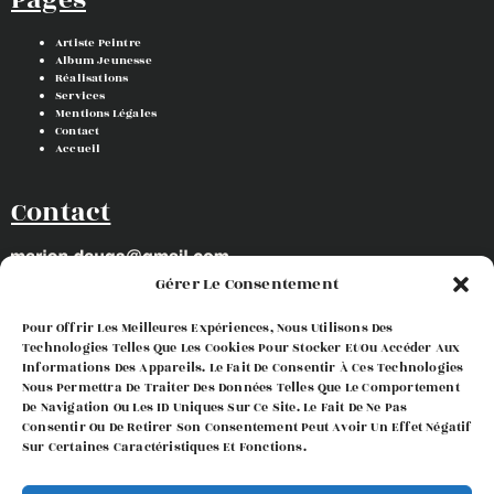
Pages
Artiste Peintre
Album Jeunesse
Réalisations
Services
Mentions Légales
Contact
Accueil
Contact
Gérer Le Consentement
Pour Offrir Les Meilleures Expériences, Nous Utilisons Des
Suivez-moi !
Technologies Telles Que Les Cookies Pour Stocker Et/ou Accéder Aux
Informations Des Appareils. Le Fait De Consentir À Ces Technologies
Nous Permettra De Traiter Des Données Telles Que Le Comportement
De Navigation Ou Les ID Uniques Sur Ce Site. Le Fait De Ne Pas
Consentir Ou De Retirer Son Consentement Peut Avoir Un Effet Négatif
Sur Certaines Caractéristiques Et Fonctions.